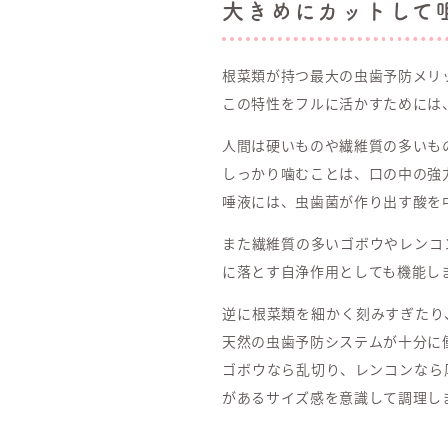
大きめにカットして
根菜類が持つ最大の虫歯予防メリ
この特性をフルに活かすためには
人間は硬いものや繊維質の多いも
しっかり噛むことは、口の中の強
唾液には、虫歯菌が作り出す酸を
また繊維質の多いゴボウやレンコ
に落とす自浄作用としても機能し
逆に根菜類を細かく刻みすぎたり
天然の虫歯予防システムが十分に
ゴボウなら乱切り、レンコンなら
があるサイズ感を意識して調理し