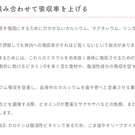
組み合わせて吸収率を上げる
質を強固にするために欠かせないカルシウム、マグネシウム、リン
で摂取しても体内への吸収率がそれほど高くないという弱点がありま
作るためには、これらのミネラルを効率良く身体に吸収させるための
劇的に助けるビタミンDを多く含む食材や、脂溶性成分の吸収を促
ウム吸収を促進し、血液中のカルシウムを歯や骨へと定着させる
などを調理する際、ビタミンDが豊富なサケやサバなどの魚類、ま
します。
るβ-カロテンは脂溶性ビタミンであるため、ごま油やオリーブオイ