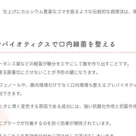
、仕上げにカルシウム豊富なゴマを振るような伝統的な調理法は、
レバイオティクスで口内細菌を整える
ータンス菌などの細菌が糖分をエサにして酸を作り出すことです。
悪玉菌優位にさせないことが予防の鍵になります。
フェノールや、腸内環境だけでなく口内環境も整えるプレバイオテ
制できます。
ときに黒く変色する原因である成分には、強い抗酸化作用と抗菌作
にプラークが付着するのを防ぐ効果が期待されています。
るとこれらの有効成分が水に溶け出して逃げてしまいます。