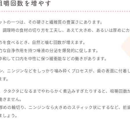
咀嚼回数を増やす
ットの一つは、その硬さと繊維質の豊富さにあります。
、調理時の食材の切り方を工夫し、あえて大きめ、あるいは厚めにカ
のを食べるとき、自然と噛む回数が増えます。
力な自浄作用を持つ唾液の分泌を爆発的に促します。
中和して口内を中性に保つ緩衝能などの働きがあります。
ン、ニンジンなどをしっかり噛み砕くプロセスが、歯の表面に付着
ます。
、クタクタになるまでやわらかく煮込みすぎたりすると、咀嚼回数
働きません。
厚めの輪切り、ニンジンなら大きめのスティック状にするなど、前
ましょう。