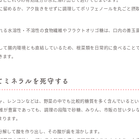
に留めるか、アク抜きをせずに調理してポリフェノールを丸ごと摂
れる水溶性・不溶性の食物繊維やフラクトオリゴ糖は、口内の善玉
。
して腸内環境とも直結しているため、根菜類を日常的に食べること
きます。
てミネラルを死守する
ャ、レンコンなどは、野菜の中でも比較的糖質を多く含んでいるとい
維が豊富であっても、調理の段階で砂糖、みりん、市販の甘いタレ
まります。
分解して酸を作り出し、その酸が歯を溶かします。