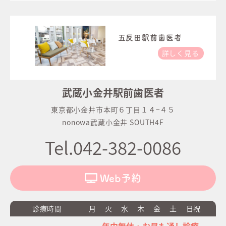
五反田駅前歯医者
詳しく見る
武蔵小金井駅前歯医者
東京都小金井市本町６丁目１４−４５
nonowa武蔵小金井 SOUTH4F
Tel.042-382-0086
Web予約
診療時間
月
火
水
木
金
土
日祝
年中無休・お昼も通し診療