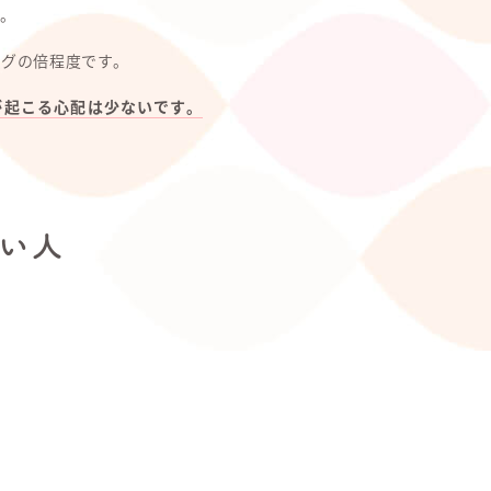
。
ングの倍程度です。
が起こる心配は少ないです。
い人