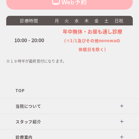
Web予約
診療時間
月
火
水
木
金
土
日祝
年中無休・お昼も通し診療
10:00 - 20:00
(※1/1及びその他nonowaの
休館日を除く)
※１９時半が最終受付になります。
TOP
当院について
スタッフ紹介
診療案内