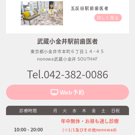
五反田駅前歯医者
詳しく見る
武蔵小金井駅前歯医者
東京都小金井市本町６丁目１４−４５
nonowa武蔵小金井 SOUTH4F
Tel.042-382-0086
Web予約
診療時間
月
火
水
木
金
土
日祝
年中無休・お昼も通し診療
10:00 - 20:00
(※1/1及びその他nonowaの