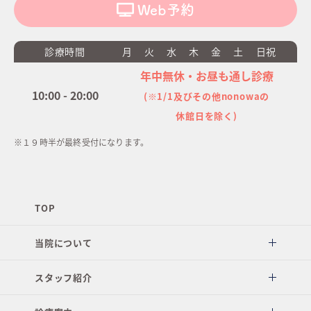
Web予約
診療時間
月
火
水
木
金
土
日祝
年中無休・お昼も通し診療
10:00 - 20:00
(※1/1及びその他nonowaの
休館日を除く)
※１９時半が最終受付になります。
TOP
当院について
スタッフ紹介