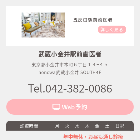
五反田駅前歯医者
詳しく見る
武蔵小金井駅前歯医者
東京都小金井市本町６丁目１４−４５
nonowa武蔵小金井 SOUTH4F
Tel.042-382-0086
Web予約
診療時間
月
火
水
木
金
土
日祝
年中無休・お昼も通し診療