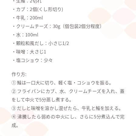
・生鮭：2切れ
・カブ：2個(くし形切り)
・牛乳：200ml
・クリームチーズ：30g（個包装2個分程度）
・水：100ml
・顆粒和風だし：小さじ1/2
・味噌：大さじ1
・塩コショウ：少々
作り方:
① 鮭は一口大に切り、軽く塩・コショウを振る。
② フライパンにカブ、水、クリームチーズを入れ、蓋
をして中火で5分蒸し煮する。
③ だしと味噌を溶かし混ぜたら、牛乳と鮭を加える。
④ 沸騰したら弱めの中火にし、さらに5分煮込んで完
成。