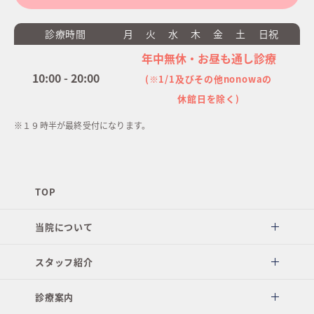
診療時間
月
火
水
木
金
土
日祝
年中無休・お昼も通し診療
10:00 - 20:00
(※1/1及びその他nonowaの
休館日を除く)
※１９時半が最終受付になります。
TOP
当院について
スタッフ紹介
診療案内