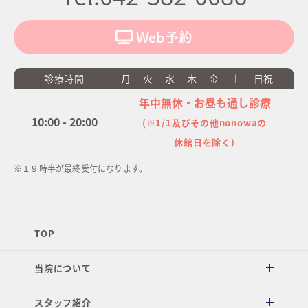
Web予約
診療時間
月
火
水
木
金
土
日祝
年中無休・お昼も通し診療
10:00 - 20:00
(※1/1及びその他nonowaの
休館日を除く)
※１９時半が最終受付になります。
TOP
当院について
スタッフ紹介