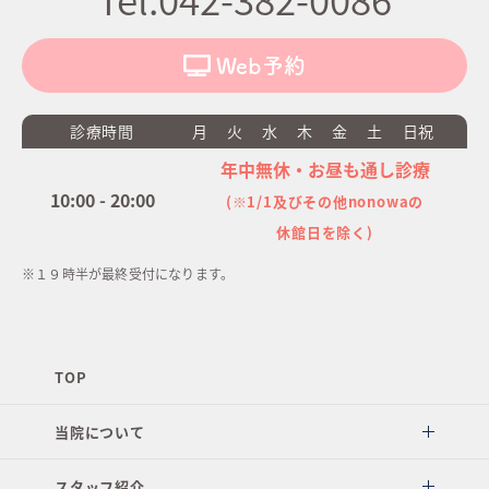
Web予約
診療時間
月
火
水
木
金
土
日祝
年中無休・お昼も通し診療
10:00 - 20:00
(※1/1及びその他nonowaの
休館日を除く)
※１９時半が最終受付になります。
TOP
当院について
スタッフ紹介